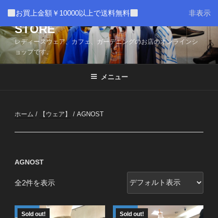
コ
AMUSER * CAFE HOME WEB
お買上金額￥10000以上で送料無料
非表示
ン
STORE
テ
ン
レディースウェア、カフェ、ガーデニングのお店のオンラインシ
ツ
ョップです。
へ
ス
メニュー
キ
ッ
プ
ホーム
/
【ウェア】
/ AGNOST
AGNOST
全2件を表示
Sold out!
Sold out!