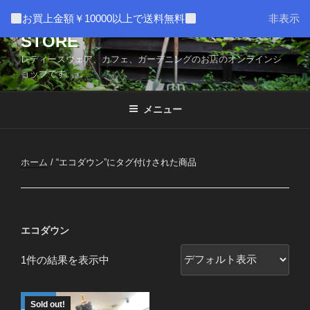
コ
AMUSER * CAFE HOME WEB
お買上金額￥10000以上で送料無料
非表示
ン
STORE
テ
ン
レディースウェア、カフェ、ガーデニングのお店のオンラインシ
ツ
ョップです。
へ
ス
メニュー
キ
ッ
プ
ホーム
/ “エコダウン”にタグ付けされた商品
エコダウン
1件の結果を表示中
Sold out!