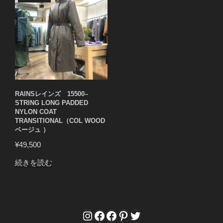
RAINSレインズ 15500–
STRING LONG PADDED
NYLON COAT
TRANSITIONAL（COL WOOD
ベージュ ）
¥
49,500
続きを読む
Instagram
Facebook
Facebook
Pinterest
Twitter