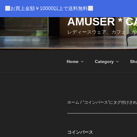
コ
お買上金額￥10000以上で送料無料
ン
テ
AMUSER * C
ン
レディースウェア、カフェ、ガ
ツ
へ
ス
キ
Home
Category
Sho
ッ
プ
ホーム
/ “コインパース”にタグ付けさ
コインパース