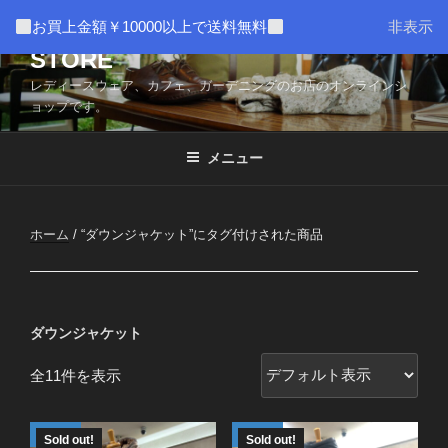
コ
AMUSER * CAFE HOME WEB
お買上金額￥10000以上で送料無料
非表示
ン
STORE
テ
ン
レディースウェア、カフェ、ガーデニングのお店のオンラインシ
ツ
ョップです。
へ
ス
メニュー
キ
ッ
プ
ホーム
/ “ダウンジャケット”にタグ付けされた商品
ダウンジャケット
全11件を表示
Sold out!
Sold out!