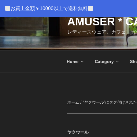
コ
お買上金額￥10000以上で送料無料
ン
テ
AMUSER * C
ン
レディースウェア、カフェ、ガ
ツ
へ
ス
キ
Home
Category
Sho
ッ
プ
ホーム
/ “ヤクウール”にタグ付けされ
ヤクウール