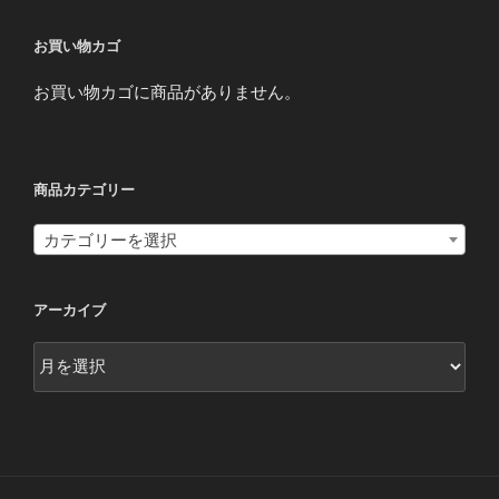
複
数
お買い物カゴ
の
お買い物カゴに商品がありません。
バ
リ
エ
ー
商品カテゴリー
シ
ョ
カテゴリーを選択
ン
が
あ
アーカイブ
り
ア
ま
ー
す。
カ
オ
イ
プ
ブ
シ
ョ