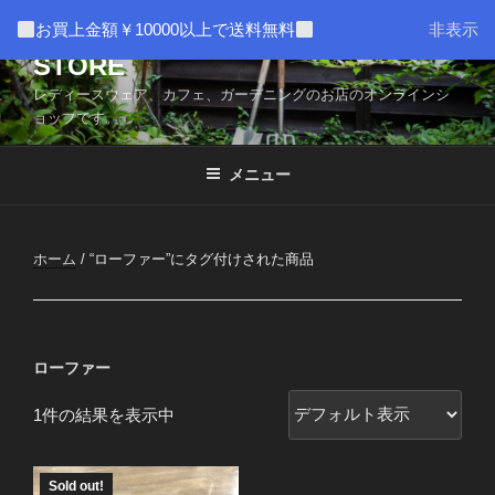
コ
AMUSER * CAFE HOME WEB
お買上金額￥10000以上で送料無料
非表示
ン
STORE
テ
ン
レディースウェア、カフェ、ガーデニングのお店のオンラインシ
ツ
ョップです。
へ
ス
メニュー
キ
ッ
プ
ホーム
/ “ローファー”にタグ付けされた商品
ローファー
1件の結果を表示中
Sold out!