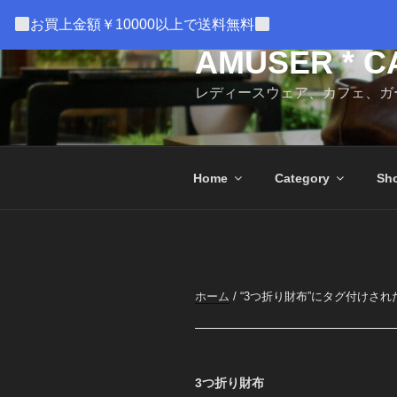
コ
お買上金額￥10000以上で送料無料
ン
テ
AMUSER * C
ン
レディースウェア、カフェ、ガ
ツ
へ
ス
キ
Home
Category
Sho
ッ
プ
ホーム
/ “3つ折り財布”にタグ付けされ
3つ折り財布