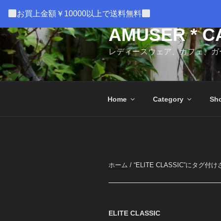
コ
お買上金額￥10000以上で送料無料
ン
テ
AMUSER * C
ン
レディースウェア、カフェ、ガ
ツ
へ
ス
キ
Home
Category
Sho
ッ
プ
ホーム
/ “ELITE CLASSIC”にタグ
ELITE CLASSIC