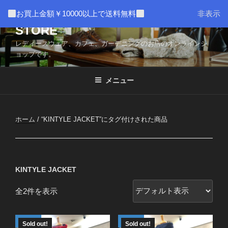
コ
AMUSER * CAFE HOME WEB
お買上金額￥10000以上で送料無料
非表示
ン
STORE
テ
ン
レディースウェア、カフェ、ガーデニングのお店のオンラインシ
ツ
ョップです。
へ
ス
メニュー
キ
ッ
プ
ホーム
/ “KINTYLE JACKET”にタグ付けされた商品
KINTYLE JACKET
全2件を表示
Sold out!
Sold out!