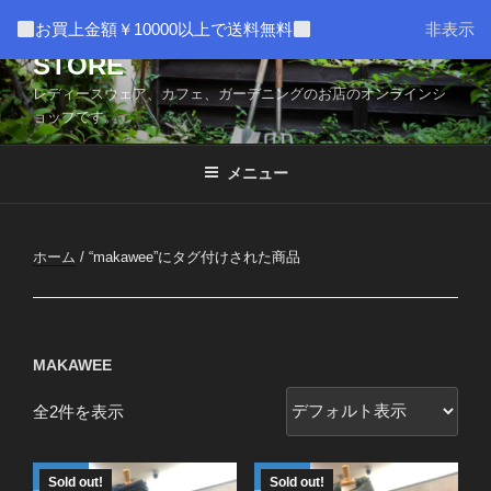
コ
AMUSER * CAFE HOME WEB
お買上金額￥10000以上で送料無料
非表示
ン
STORE
テ
ン
レディースウェア、カフェ、ガーデニングのお店のオンラインシ
ツ
ョップです。
へ
ス
メニュー
キ
ッ
プ
ホーム
/ “makawee”にタグ付けされた商品
MAKAWEE
全2件を表示
Sold out!
Sold out!