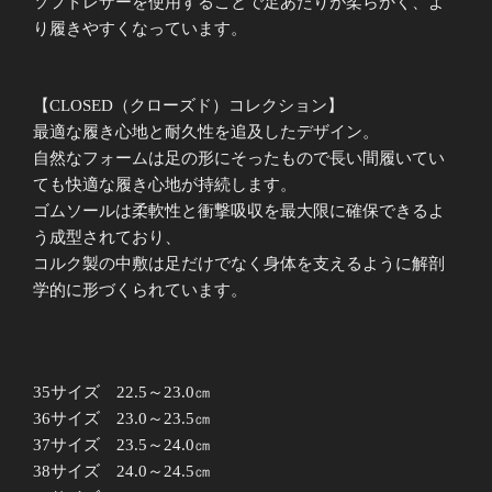
ソフトレザーを使用することで足あたりが柔らかく、よ
MR（ダ
り履きやすくなっています。
ー
ク
ブ
【CLOSED（クローズド）コレクション】
ラ
最適な履き心地と耐久性を追及したデザイン。
ウ
自然なフォームは足の形にそったもので長い間履いてい
ン）
ても快適な履き心地が持続します。
個
ゴムソールは柔軟性と衝撃吸収を最大限に確保できるよ
う成型されており、
コルク製の中敷は足だけでなく身体を支えるように解剖
学的に形づくられています。
35サイズ 22.5～23.0㎝
36サイズ 23.0～23.5㎝
37サイズ 23.5～24.0㎝
38サイズ 24.0～24.5㎝