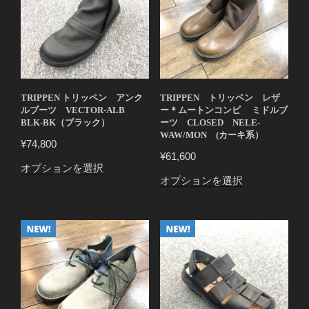
TRIPPEN トリッペン アンク
TRIPPEN トリッペン レザ
ルブーツ VECTOR-ALB
ー＊ムートンコンビ ミドルブ
BLK-BK（ブラック）
ーツ CLOSED NELE-
WAW/MON (カーキ系）
¥
74,800
¥
61,600
こ
オプションを選択
こ
オプションを選択
の
の
商
商
品
品
に
に
は
は
複
複
数
数
の