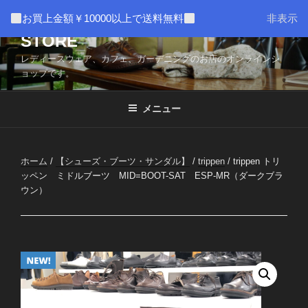
コ
AMUSER * CAFE HOME WEB
お買上金額￥10000以上で送料無料
非表示
ン
STORE
テ
ン
レディースウェア、カフェ、ガーデニングのお店のオンラインシ
ツ
ョップです。
へ
ス
メニュー
キ
ッ
プ
ホーム
/
【シューズ・ブーツ・サンダル】
/
trippen
/ trippen トリ
ッペン ミドルブーツ MID=BOOT-SAT ESP-MR（ダークブラ
ウン）