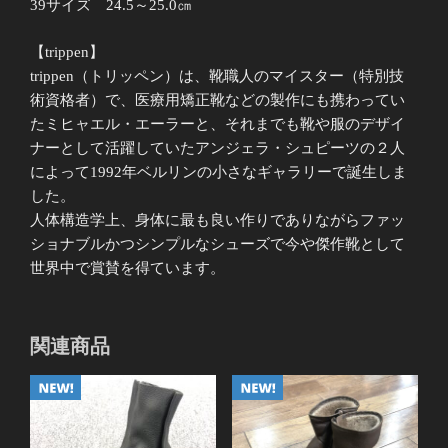
39サイズ 24.5～25.0㎝
【trippen】
trippen（トリッペン）は、靴職人のマイスター（特別技
術資格者）で、医療用矯正靴などの製作にも携わってい
たミヒャエル・エーラーと、それまでも靴や服のデザイ
ナーとして活躍していたアンジェラ・シュピーツの２人
によって1992年ベルリンの小さなギャラリーで誕生しま
した。
人体構造学上、身体に最も良い作りでありながらファッ
ショナブルかつシンプルなシューズで今や傑作靴として
世界中で賞賛を得ています。
関連商品