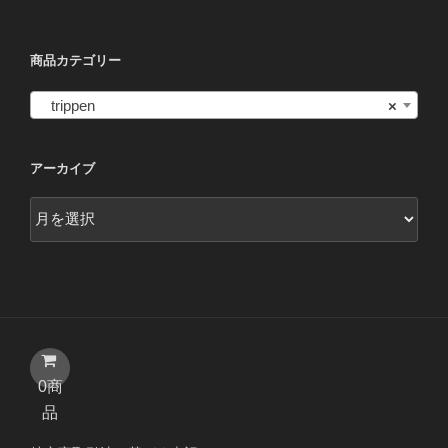
エ
商
品
エ
ー
品
ペ
ー
シ
ペ
商品カテゴリー
ー
シ
ョ
ー
ジ
ョ
ン
trippen
×
ジ
か
ン
が
か
ら
が
あ
ら
選
あ
アーカイブ
り
選
択
り
ま
択
ア
で
ま
す。
で
ー
き
す。
オ
き
カ
ま
オ
プ
ま
イ
す
プ
シ
す
ブ
シ
ョ
ョ
ン
ン
は
は
商
0商
商
品
品
品
ペ