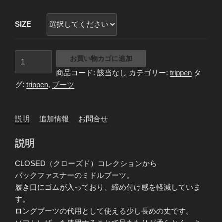
SIZE
trippen
お買い物カゴに追加
ト
商品コード:
該当なし
カテゴリー:
trippen
タ
リ
グ:
trippen
,
ブーツ
ッ
ペ
ン
説明
追加情報
お問合せ
ミ
ド
説明
ル
ブ
CLOSED（クローズド）コレクションから
ー
バックファスナーのミドルブーツ。
ツ
履き口にゴムが入っており、締め付け感を軽減していま
MID=BOOT-
す。
SAT
ロングブーツの代用として使える少し長めの丈です。
ESP-