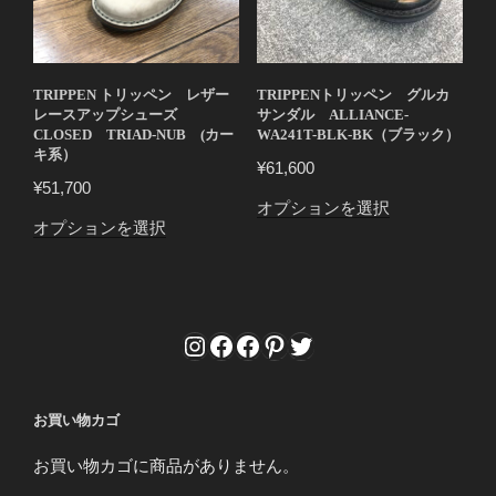
の
バ
バ
リ
リ
エ
エ
ー
TRIPPEN トリッペン レザー
TRIPPENトリッペン グルカ
ー
レースアップシューズ
サンダル ALLIANCE-
シ
CLOSED TRIAD-NUB (カー
WA241T-BLK-BK（ブラック）
シ
ョ
キ系）
ョ
¥
61,600
ン
¥
51,700
ン
が
こ
オプションを選択
が
あ
こ
オプションを選択
の
あ
り
の
商
り
ま
商
品
ま
す。
品
に
す。
オ
に
Instagram
Facebook
Facebook
Pinterest
Twitter
は
オ
プ
は
複
プ
シ
複
数
シ
ョ
数
の
お買い物カゴ
ョ
ン
の
バ
ン
は
お買い物カゴに商品がありません。
バ
リ
は
商
リ