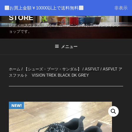
コ
AMUSER * CAFE HOME WEB
お買上金額￥10000以上で送料無料
非表示
ン
STORE
テ
ン
レディースウェア、カフェ、ガーデニングのお店のオンラインシ
ツ
ョップです。
へ
ス
メニュー
キ
ッ
プ
ホーム
/
【シューズ・ブーツ・サンダル】
/
ASFVLT
/ ASFVLT ア
スファルト VISION TREK BLACK DK GREY