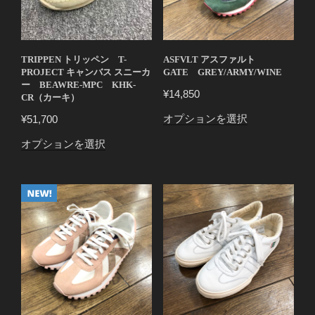
TRIPPEN トリッペン T-
ASFVLT アスファルト
PROJECT キャンバス スニーカ
GATE GREY/ARMY/WINE
ー BEAWRE-MPC KHK-
¥
14,850
CR（カーキ）
こ
オプションを選択
¥
51,700
の
こ
オプションを選択
商
の
品
商
に
品
は
に
複
は
数
複
の
数
バ
の
リ
バ
エ
リ