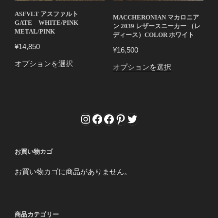
ー
エ
ASFVLT アスファルト
シ
MACCHERONIAN マカロニア
ー
GATE WHITE/PINK
ン 2039 レザースニーカー （レ
ョ
METAL/PINK
シ
ディース）COLOR ホワイト
ン
ョ
¥
14,850
¥
16,500
が
ン
あ
こ
オプションを選択
こ
オプションを選択
が
り
の
の
あ
ま
商
商
り
す。
品
品
ま
オ
に
に
す。
Instagram
Facebook
Facebook
Pinterest
Twitter
プ
は
は
オ
シ
複
複
プ
ョ
数
数
シ
お買い物カゴ
ン
の
の
ョ
は
バ
お買い物カゴに商品がありません。
バ
ン
商
リ
リ
は
品
エ
エ
商
ペ
ー
ー
品
ー
シ
商品カテゴリー