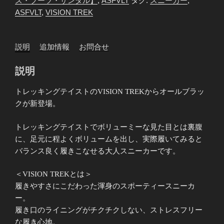
ズ・ブーツ・サンダル】
,
ASFVLT
タグ:
スニーカー
,
フ
ASFVLT
,
VISION TREK
ァ
ル
ト
説明
追加情報
お問合せ
VISION
TREK
説明
BLACK
DK
トレッキングテイストのVISION TREKからオールブラッ
GREY
クが新登場。
個
トレッキングテイストでボリューミーな見た目とは裏腹
に、足元に程よくボリュームを出し、実際履いてみると
バランス良く履きこなせる大人スニーカーです。
＜VISION TREKとは＞
履きやすさにこだわった渾身のスポーティースニーカ
ー。
履き口のライニングがチクチクしない、ストレスフリー
な履き心地。