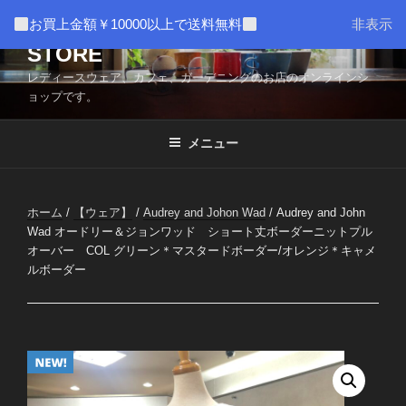
コ
AMUSER * CAFE HOME WEB
お買上金額￥10000以上で送料無料
非表示
ン
STORE
テ
ン
レディースウェア、カフェ、ガーデニングのお店のオンラインシ
ツ
ョップです。
へ
ス
メニュー
キ
ッ
プ
ホーム
/
【ウェア】
/
Audrey and Johon Wad
/ Audrey and John
Wad オードリー＆ジョンワッド ショート丈ボーダーニットプル
オーバー COL グリーン＊マスタードボーダー/オレンジ＊キャメ
ルボーダー