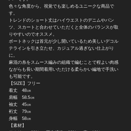
ン
色々な角度から、視覚でも楽しめるユニークな商品で
ワ
す。
ッ
トレンドのショート丈はハイウエストのデニムやパン
ド
ツ、スカートと合わせていただくと全体のバランスが取
シ
りやすいのでオススメ。
ョ
ボートネックは首元が少し開いているため美しいデコル
ー
テラインを引き立たせ、カジュアル過ぎない仕上がり
ト
に。
丈
麻混の糸をスムース編みの組織で編むことで程よい肉感
ボ
ながらも長い期間着用いただける柔らかい編地で手洗い
ー
も可能です。
ダ
【SIZE】フリー
ー
着丈 48㎝
ニ
肩幅 58.5㎝
ッ
袖丈 45㎝
ト
裄丈 79㎝
プ
身幅 58㎝
ル
【素材】