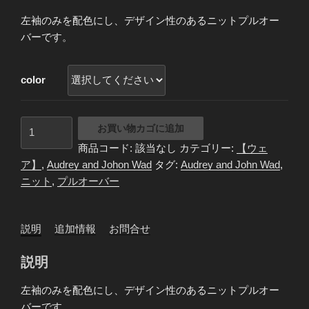
左袖のみを配色にし、デザイン性のあるニットプルオー
バーです。
color
Audrey
お買い物カゴに追加
and
商品コード:
該当なし
カテゴリー:
【ウェ
John
ア】
,
Audrey and Johon Wad
タグ:
Audrey and John Wad
,
Wad
ニット
,
プルオーバー
オ
ー
ド
説明
追加情報
お問合せ
リ
ー
説明
＆
ジ
左袖のみを配色にし、デザイン性のあるニットプルオー
ョ
バーです。