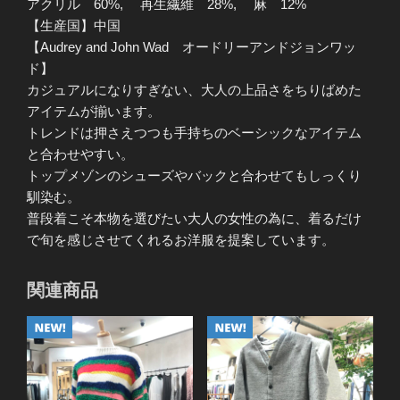
オ
アクリル 60%, 再生繊維 28%, 麻 12%
ー
【生産国】中国
バ
【Audrey and John Wad オードリーアンドジョンワッ
ー
ド】
COL
カジュアルになりすぎない、大人の上品さをちりばめた
グ
アイテムが揃います。
リ
トレンドは押さえつつも手持ちのベーシックなアイテム
ー
と合わせやすい。
ン
トップメゾンのシューズやバックと合わせてもしっくり
＊
馴染む。
マ
普段着こそ本物を選びたい大人の女性の為に、着るだけ
ス
で旬を感じさせてくれるお洋服を提案しています。
タ
ー
関連商品
ド
ボ
ー
ダ
ー/