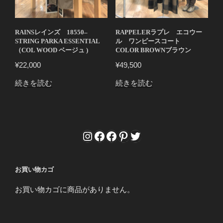
バ
リ
エ
RAINSレインズ 18550–
RAPPELERラプレ エコウー
ー
STRING PARKA ESSENTIAL
ル ワンピースコート
（COL WOOD ベージュ )
COLOR BROWNブラウン
シ
ョ
¥
22,000
¥
49,500
ン
続きを読む
続きを読む
が
あ
り
ま
Instagram
Facebook
Facebook
Pinterest
Twitter
す。
オ
プ
お買い物カゴ
シ
ョ
お買い物カゴに商品がありません。
ン
は
商