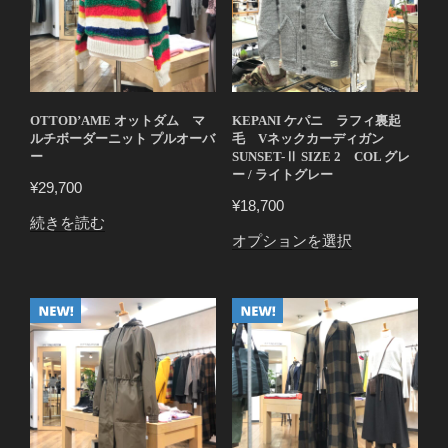
オ
レ
ン
ジ
＊
OTTOD’AME オットダム マ
KEPANI ケパニ ラフィ裏起
キ
ルチボーダーニット プルオーバ
毛 Vネックカーディガン
ャ
ー
SUNSET-Ⅱ SIZE 2 COL グレ
ー / ライトグレー
メ
¥
29,700
ル
¥
18,700
続きを読む
ボ
こ
オプションを選択
ー
の
ダ
商
ー
品
個
に
は
複
数
の