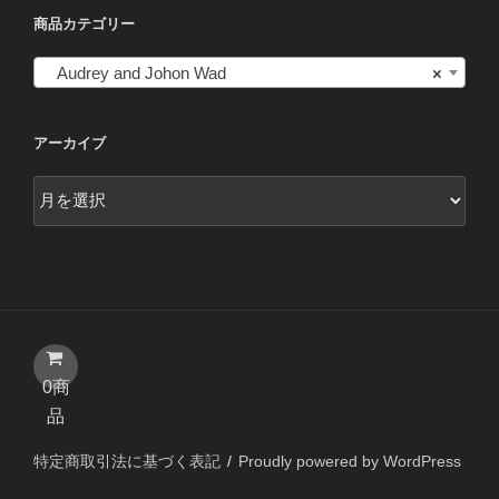
品
商品カテゴリー
ペ
ー
Audrey and Johon Wad
×
ジ
か
アーカイブ
ら
選
ア
択
ー
で
カ
き
イ
ま
ブ
す
0商
品
特定商取引法に基づく表記
Proudly powered by WordPress