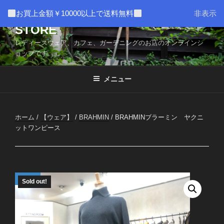
コ
AMUSER * CAFE HOME WEB
お買上金額￥10000以上で送料無料
非表示
ン
STORE
テ
ン
レディースウェア、カフェ、ガーデニングのお店のオンラインシ
ツ
ョップです。
へ
ス
メニュー
キ
ッ
プ
ホーム
/
【ウェア】
/
BRAHMIN
/ BRAHMINブラーミン ヤクニ
ットワンピース
Sold out!