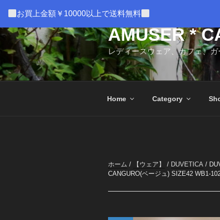
コ
お買上金額￥10000以上で送料無料
ン
テ
AMUSER * C
ン
レディースウェア、カフェ、ガ
ツ
へ
ス
キ
Home
Category
Sho
ッ
プ
ホーム
/
【ウェア】
/
DUVETICA
/ DU
CANGURO(ベージュ) SIZE42 WB1-1026