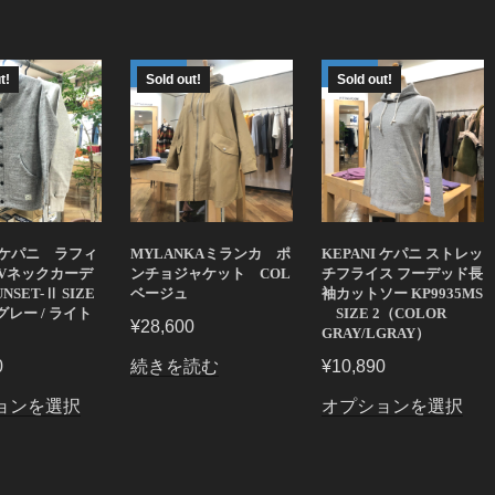
t!
Sold out!
Sold out!
I ケパニ ラフィ
MYLANKAミランカ ポ
KEPANI ケパニ ストレッ
Vネックカーデ
ンチョジャケット COL
チフライス フーデッド長
NSET-Ⅱ SIZE
ベージュ
袖カットソー KP9935MS
 グレー / ライト
SIZE 2（COLOR
¥
28,600
GRAY/LGRAY）
0
続きを読む
¥
10,890
こ
こ
ョンを選択
オプションを選択
の
の
商
商
品
品