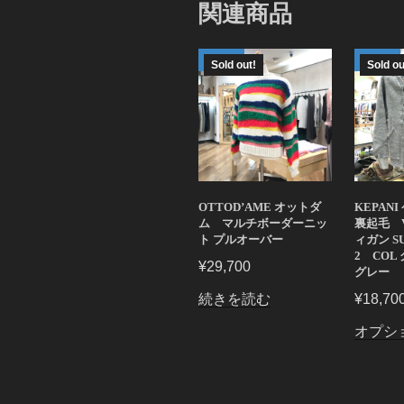
関連商品
Sold out!
Sold ou
OTTOD’AME オットダ
KEPAN
ム マルチボーダーニッ
裏起毛 
ト プルオーバー
ィガン SU
2 COL
¥
29,700
グレー
続きを読む
¥
18,70
オプシ