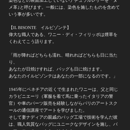
染色などの表面加工していないナチュラルレザーを「ヌ
メ革｣と呼びます。一般には、染色を施したものを含めて
いう事が多いです。
【IL BISONTE イルビゾンテ】
偉大な職人である、ワニー・ディ・フィリッポは煙草を
くわえてこう語ります。
「雨が降ればどちらも濡れ、晴れればどちらも日に当た
り、
あなたが日焼けすれば、バッグも日に焼けます。
あなたのイルビゾンテはあなたの一部になるのです。」
1945年にベネチアの近くで生まれたワニーは、父と同じ
カラビニエーリ（軍服を着て馬に乗ったイタリアの警
官）や車のパーツ販売を経験しながらパリのアートスク
ールの通信講座でアートを学びました。
そして妻ナディアの親戚のバッグ工場で技術を学んだ彼
は、職人気質なバッグにユニークなデザインを施し、バ