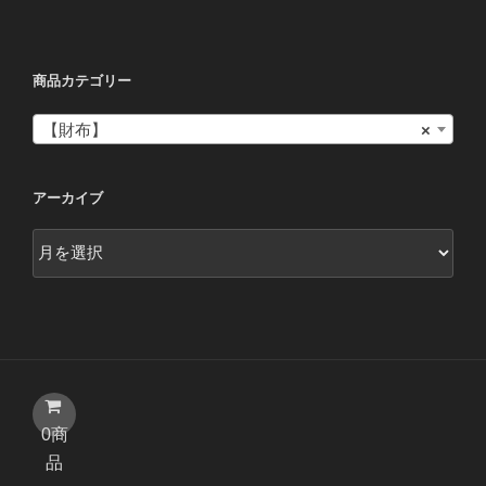
商品カテゴリー
【財布】
×
アーカイブ
ア
ー
カ
イ
ブ
0商
品