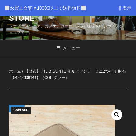
コ
AMUSER * CAFE HOME WEB
お買上金額￥10000以上で送料無料
非表示
ン
STORE
テ
ン
レディースウェア、カフェ、ガーデニングのお店のオンラインシ
ツ
ョップです。
へ
ス
メニュー
キ
ッ
プ
ホーム
/
【財布】
/ IL BISONTE イルビゾンテ ミニ2つ折り 財布
【54242309141】（COL グレー）
Sold out!