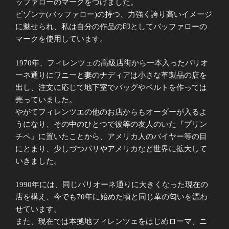
ッファローのマークをつけました。
ビゾンテ(バッファロー)の持つ、力強く誇り高いイメージ
に魅せられ、私は自分の作品の印としてバッファローの
マークを使用しています。
1970年、フィレンツェの高級店街から一本入ったパリオ
ーネ通りにワニーと妻のナディアは小さな革製品の店を
出し、注文に応じて地下室でバッグやベルトを作っては
売っていました。
やがてフィレンツエの他のお店からもオーダーが入るよ
うになり、その中のひとつで彼等の友人のいた『プリン
チペ』に置いたことから、アメリカ人のバイヤー等の目
にとまり、少しづつパリやアメリカなど世界に拡大して
いきました。
1990年には、同じパリオーネ通りに大きくなった現在の
店を構え、今でも70年に始めた頃と同じ革の匂いを漂わ
せています。
また、現在では本拠地フィレンツェをはじめローマ、ニ