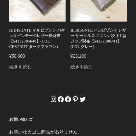
IL BISONTE イルビゾンテ バケ
IL BISONTE イルビゾンテ レザ
ッタビンテージレザー長財布
ー サークルロゴ コンパクトL型
【54232305640】(COL
ジップ財布【54232306741】
CESTNUT ダークブラウン）
(COL グレー）
¥
50,600
¥
23,100
続きを読む
続きを読む
Instagram
Facebook
Facebook
Pinterest
Twitter
お買い物カゴ
お買い物カゴに商品がありません。