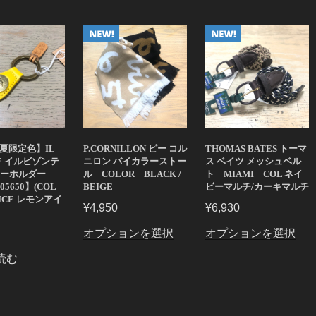
春夏限定色】IL
P.CORNILLON ピー コル
THOMAS BATES トーマ
TE イルビゾンテ
ニロン バイカラーストー
ス ベイツ メッシュベル
キーホルダー
ル COLOR BLACK /
ト MIAMI COL ネイ
305650】(COL
BEIGE
ビーマルチ/カーキマルチ
 ICE レモンアイ
¥
4,950
¥
6,930
こ
こ
オプションを選択
オプションを選択
の
の
読む
商
商
品
品
に
に