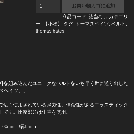
thomas
お買い物カゴに追加
bates
ト
商品コード:
該当なし
カテゴリ
ー
ー:
【小物】
タグ:
トーマスベイツ
,
ベルト
,
マ
thomas bates
ス
ベ
イ
ツ
メ
ッ
シ
料を組み込んだユニークなベルトをいち早く世に送
り出した
ュ
ーマスベイツ」。
ベ
ル
で広く使用されている弾力性、伸縮性があるエラスティック
ト
トです。比較部分は牛革を使用。
Miami
COL
100mm 幅35mm
ネ