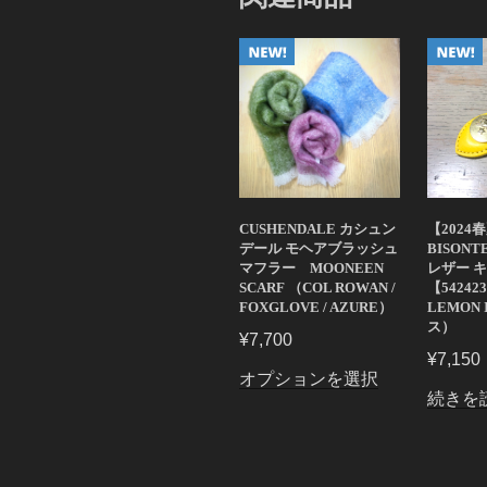
CUSHENDALE カシュン
【2024
デール モヘアブラッシュ
BISON
マフラー MOONEEN
レザー 
SCARF （COL ROWAN /
【54242
FOXGLOVE / AZURE）
LEMON
ス）
¥
7,700
¥
7,150
こ
オプションを選択
続きを
の
商
品
に