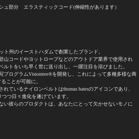
イ
シュ部分 エラスティックコード(伸縮性があります）
ビ
ー/
ブ
ラ
ウ
ン/
年にコネチカット州のイーストハダムで創業したブランド。
ベ
登山コードやヨットロープなどのアウトドア業界で使用され
ー
ベルトをいち早く世に送り出し、一躍注目を浴びました。
ジ
プログラムVisiontree®を開発し、これによって多種多様な商
ュ
することが可能に。
個
ているナイロンベルトはthomas batesのアイコンであり、
を守りつつ日々進化を遂げています。
ない彼らのプロダクトは、あなたにとって欠かせないモノに