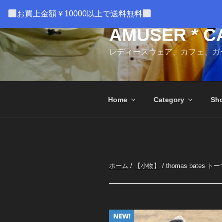
コ
お買上金額￥10000以上で送料無料
ン
テ
AMUSER * C
ン
レディースウェア、カフェ、ガ
ツ
へ
ス
キ
Home
Category
Sho
ッ
プ
ホーム
/
【小物】
/ thomas bat